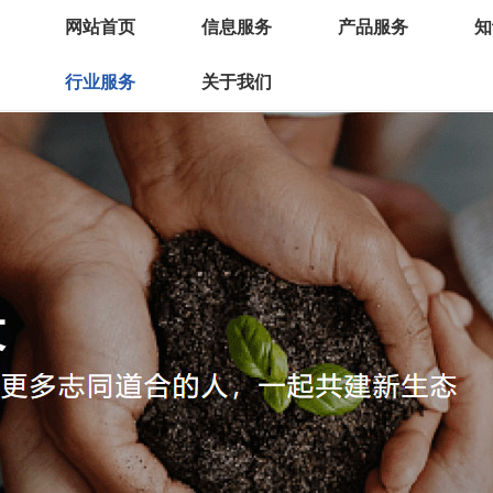
网站首页
信息服务
产品服务
知
信息发布
通用智能检测装备
行业服务
关于我们
新闻资讯
专用智能检测装备
智能制造数字化诊断
平台简介
关键零部件/元器件
智能制造成熟度评估
企业简介
专用软件
人才培训
企业文化
其他
质检中心
企业资讯
企业介绍
行业需求
联系我们
供需对接