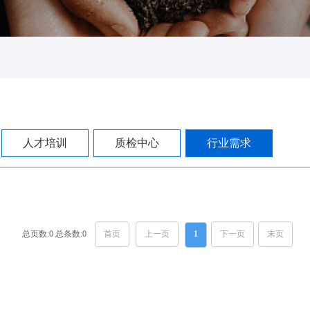
人才培训
质检中心
行业需求
总页数:0 总条数:0
首页
上一页
1
下一页
末页