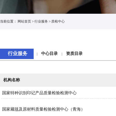
当前位置：
网站首页
>
行业服务
>
质检中心
行业服务
中心目录
资质目录
|
|
机构名称
国家特种识别印记产品质量检验检测中心
国家藏毯及原材料质量检验检测中心（青海）