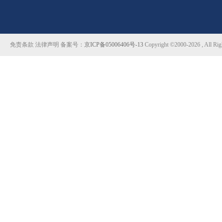
免责条款 法律声明 备案号：
京ICP备05006406号-13
Copyright ©2000-2026 ,