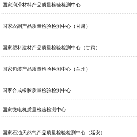
国家润滑材料产品质量检验检测中心
国家农副产品质量检验检测中心（甘肃）
国家塑料建材产品质量检验检测中心（甘肃）
国家包装产品质量检验检测中心（兰州）
国家合成橡胶质量检验检测中心
国家微电机质量检验检测中心
国家石油天然气产品质量检验检测中心（延安）